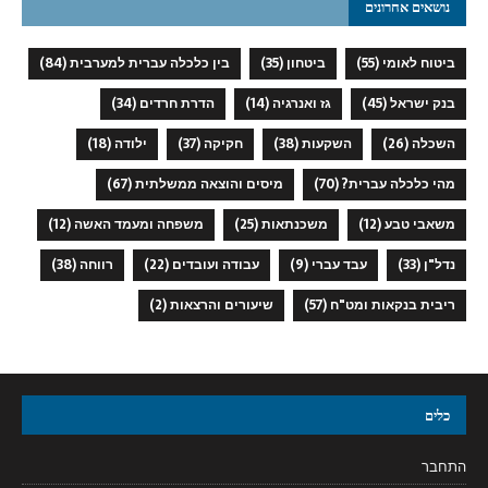
נושאים אחרונים
ביטוח לאומי
(55)
ביטחון
(35)
בין כלכלה עברית למערבית
(84)
בנק ישראל
(45)
גז ואנרגיה
(14)
הדרת חרדים
(34)
השכלה
(26)
השקעות
(38)
חקיקה
(37)
ילודה
(18)
מהי כלכלה עברית?
(70)
מיסים והוצאה ממשלתית
(67)
משאבי טבע
(12)
משכנתאות
(25)
משפחה ומעמד האשה
(12)
נדל"ן
(33)
עבד עברי
(9)
עבודה ועובדים
(22)
רווחה
(38)
ריבית בנקאות ומט"ח
(57)
שיעורים והרצאות
(2)
כלים
התחבר