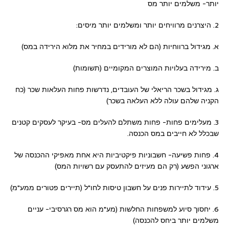
יותר- משלמים יותר מס
2. היצרנים מרוויחים יותר ומשלמים יותר מיסים:
א. מגידול ברווחיות (הם לא מורידים במחיר את מלוא הירידה במס)
ב. מירידה בעלויות המוצרים המקומיים (תשומות)
ג. מגידול בשכר הריאלי של העובדים, נדרשות פחות העלאות שכר (כח
הקניה שלהם עולה ללא העלאה בשכר)
3. מעלימים פחות- פחות משתלם להעלים מס- בעיקר לעסקים קטנים
שבכלל לא חייבים במס הכנסה.
4. פחות פשיעה- חשבוניות פיקטיביות היא אחת מאפיקי ההכנסה של
ארגוני הפשע (רק הם מעיזים להתעסק עם רשויות המס)
5. עידוד לתיירות פנים על חשבון טיסות לחו"ל (תיירים פטורים ממע"מ)
6. יחסוך סיוע למשפחות החלשות (מע"מ הוא מס רגרסיבי- עניים
משלמים יותר ביחס להכנסה)