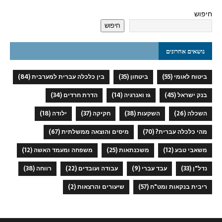
חיפוש
חיפוש
נושאים אחרונים
ביטוח לאומי
(55)
ביטחון
(35)
בין כלכלה עברית למערבית
(84)
בנק ישראל
(45)
גז ואנרגיה
(14)
הדרת חרדים
(34)
השכלה
(26)
השקעות
(38)
חקיקה
(37)
ילודה
(18)
מהי כלכלה עברית?
(70)
מיסים והוצאה ממשלתית
(67)
משאבי טבע
(12)
משכנתאות
(25)
משפחה ומעמד האשה
(12)
נדל"ן
(33)
עבד עברי
(9)
עבודה ועובדים
(22)
רווחה
(38)
ריבית בנקאות ומט"ח
(57)
שיעורים והרצאות
(2)