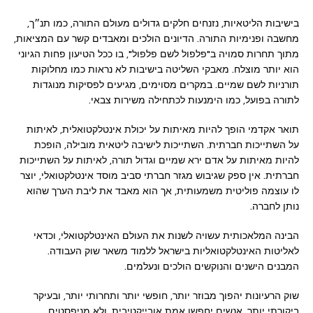
בישיבות הליטאיות, נזנחים חלקים גדולים מעולם התורה, כמו תנ״ך,
מחשבה ופנימיות התורה. הדיונים הולכים ומאבדים קשר עם המציאות,
מתוך תחרות סמויה ב"פלפול לשם פלפול", בו ככל הטיעון פחות הגיוני
הוא יותר מוצלח. מאבקי השליטה בישיבות לא נראות כמו מחלוקות
תורניות לשם שמיים. במקרים מסוימים, מגיעים לפסיקות מנוגדות
לתורה בפועל, כמו הימנעות לכתחילה משירות צבאי.
תואר אקדמי הופך להיות מאיתות על יכולת אינטלקטואלית, לאיתות
על השתייכות חברתית. השתייכות לישיבה ליטאית מובילה, הופכת
להיות מאיתות על אדם ירא שמיים וגדול תורה, לאיתות על השתייכות
חברתית. אין ספק שגיבוש מגזר חברתי סביב מוסד אינטלקטואלי, יוצר
לו עוצמה פוליטית משמעותית, אך הוא מאבד את ליבת הערך שהוא
נותן לחברה.
הבינה המלאכותית עשויה לשנות את העולם האינטלקטואלי, וכדאי
לאליטות האינטלקטואליות בישראל ללמוד משאר שוק העבודה.
המבנים הישנים והנוקשים הולכים ונעלמים.
שוק הרעיונות יהפוך מבוזר יותר, חופשי יותר ותחרותי יותר, ובעיקר
ביקורתי יותר. אנשים יחפשו אמת אובייקטיבית, ולא מניפסטים