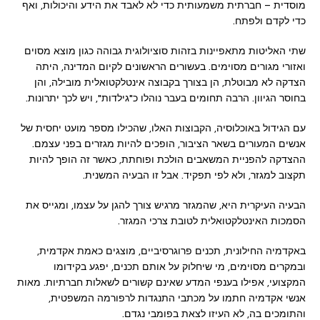
מוסדית – חברתית משמעותית כדי לא לאבד את הידע והיכולות, ואף
כדי לקדם ולפתח.
שתי האליטות מתאפיינות בזהות סוציולוגית גבוהה כגון מוצא מסוים
ואזורי מגורים מסוימים. בעשורים הראשונים לקיום המדינה, היתה
הצדקה לא מבוטלת, הן בצורך בקבוצה אינטלקטואלית מובילה, והן
בחוסר הגיוון. הרבה תחומים בעבר נוהלו כ"גילדות", ויש לכך יתרונות.
עם הגידול באוכלוסיה, הקבוצות האלו, שהכילו מספר מועט יחסית של
אנשים המעורים בשאר הציבור, הופכים להיות מגזרים בפני עצמם.
ההצדקה להפניית המשאבים הולכת ופוחתת, כאשר זה הופך להיות
תקצוב למגזר, ולא לפי תפקיד. אבל זו הבעיה המשנית.
הבעיה העיקרית היא, שהמגזר מרגיש צורך להגן על עצמו, ומגייס את
הסמכות האינטלקטואלית לטובת צרכי המגזר.
באקדמיה החילונית, תכנים פרוגרסיביים, מוצגים כאמת אקדמית,
ובמקרים מסוימים, מי שיחלוק על אותם תכנים, יפגע בקידומו
המקצועי, אפילו בענפי המדע שאינם קשורים לשאלות חברתיות. מאות
אנשי אקדמיה חתמו על מכתבי התנגדות לרפורמה המשפטית,
והתומכים בה, לא העיזו לצאת בפומבי נגדם.