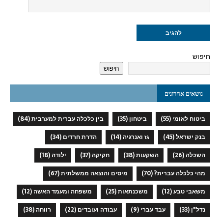
חיפוש
חיפוש
נושאים אחרונים
ביטוח לאומי
(55)
ביטחון
(35)
בין כלכלה עברית למערבית
(84)
בנק ישראל
(45)
גז ואנרגיה
(14)
הדרת חרדים
(34)
השכלה
(26)
השקעות
(38)
חקיקה
(37)
ילודה
(18)
מהי כלכלה עברית?
(70)
מיסים והוצאה ממשלתית
(67)
משאבי טבע
(12)
משכנתאות
(25)
משפחה ומעמד האשה
(12)
נדל"ן
(33)
עבד עברי
(9)
עבודה ועובדים
(22)
רווחה
(38)