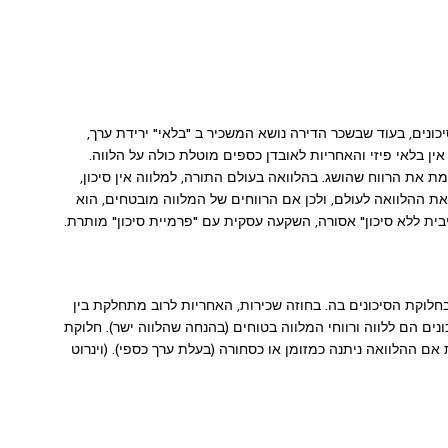
ונים, בעוד שבשכר הדירה נושא המשכיר ב "בלאי" ירידת ערך,
אין בלאי פיזי והאחריות לאובדן כספים מוטלת כולה על הלווה.
 את הרווח שהושג. בהלוואה בעולם התורה, למלווה אין סיכון,
 את ההלוואה לעולם, ולכן אם הרווחים של המלווה מובטחים, הוא
יבית ללא סיכון" אסורה, השקעה עסקית עם "פרמיית סיכון" מותרת.
וקת הסיכונים בה. בחוזה שכירות, האחריות לרוב מתחלקת בין
ים הם ללווה ורווחי המלווה בטוחים (בהנחה שהלווה ישר). חלוקת
ם ההלוואה ניתנה כמזומן או כסחורה (בעלת ערך כספי). (וינרוט