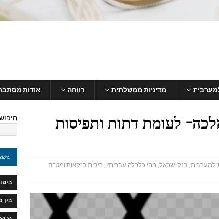
למערבית
מדיניות ממשלתית
רווחה
אודות מסתבר
הלכה- לעומת דתות ותפיסות
חיפוש
נושא
ת למערבית
,
בנק ישראל
,
מהי כלכלה עברית?
,
ריבית בנקאות ומט"ח
ביטוח
בין 
גז וא