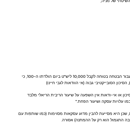
השיטתי של מניה,
הוא מביא דוגמה מבהירה: אדם ישלם מעט מאוד עבור הבטחה בטוחה לקבל 10,000 ליש"ט ביום הולדתו ה-100, כי
סיכון הסובייקטיבי גבוה (אי הוודאות לגבי חיינו)
כון או אי-ודאות אין השפעה על שיעור הריבית הריאלי מלבד
כמו עלויות עסקה ושיעור הפחת."
 שכן היא מסייעת להבין מדוע עסקאות מסוימות (כמו שותפות עם
שבה התגמול הוא רק על ההמתנה) אסורה.