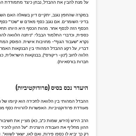
על מנת להבין את ההבדל, נבחן כיצד מתמודדת ההל
במקרה שהחפץ נגנב, יתקיים דיון בשאלה האם הש
בדיני השומרים. אם נגנב כסף מאדם ש "שכר" כסף 
הכסף הזה לכסף אחר. מהות הכסף היא היותו תחליפ
כספית, וכדברי התלמוד הבבלי: "ניתנה הלוואה להוצ
דבריו, על רקע ההבדל המהותי בין הבנקאות האמר
הלווה לחוב ("נון- ריקורס"), בבנקאות הישראלית,
חברות בורסאיות).
היעדר נכס בסיס (פרודוקטיביות)
ההבדל המהותי בין הלוואה לחכירה הוא קיומו של נ
מעודדת פרודוקטיביות. האפשרות להרוויח כסף מכ
הרב הירש (הירש, שמות כ"ב, כא) מציין את חשיב
ההון מחליף את העבודה היצרנית: "על ההון להכיר 