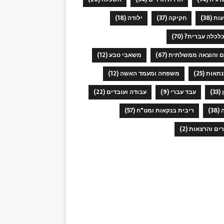
ות
(38)
חקיקה
(37)
ילודה
(18)
כלכלה עברית?
(70)
ם והוצאה ממשלתית
(67)
משאבי טבע
(12)
תאות
(25)
משפחה ומעמד האשה
(12)
(33)
עבד עברי
(9)
עבודה ועובדים
(22)
(38)
ריבית בנקאות ומט"ח
(57)
רים והרצאות
(2)