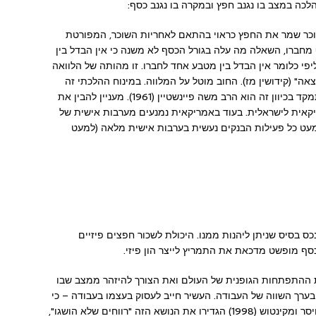
כה במצב בו נגנב חפץ ובמקרה בו נגנב כסף:
וכר שמר את החפץ כראוי בהתאם לאחריות השוכר, המפורטת
מחברו, השאלה מה עלה בגורל הכסף לא משנה כי אין הבדל בין
י כלומר אין הבדל בין מטבע אחד לחברו. זו מהותה של הלוואה
אה" (קידושין מז). החוב מוטל על המלווה. במינוח ההלכתי זה
נקרא "שעבוד הגוף"- מחויבות אישית. הפוסק המתמקד בכיוון זה הוא הרב משה פיינשטיין (1961). מעניין להבין את
יקאית לישראלית. בעוד באמריקאית נמנעים מערבות אישית של
 כמעט כל פעילות הבנקים נעשית בערבות אישית מלאה (למעט
כס בסיס שניתן ליהנות ממנו. היכולת לשכור חפצים פיזיים
סף מופשט מדכאת את התמריץ לייצר הון פיזי.
ות ההתפתחות הגופנית של העולם ואת הצורך להיזהר ממצב שבו
בערך השווה של העבודה. העשיר חייב לעסוק בעצמו בעבודה – כי
רק כך יביא לו כספו פירות, ואם לאו, ישאר לשווא". ויסר ומקינטוש (1998) הגדירו את הנושא הזה "רווחים שלא הושגו",