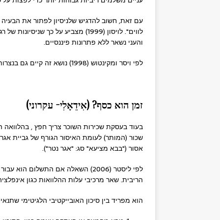
עניים משלמים ריביות גבוהות יותר כדי לפצות על סי
עם זאת, חשוב להדגיש שלניסיון לפתור את הבעיה 
לווים". לויסון (1999) מצביע על כך ש
והעני נשאר ללא פתרונות פיננסיים.
לפי ויסר ומקינטוש (1998) נושא זה קיים גם בנצרות, באיסלאם ובמסורת ההודית.
זמן הוא כסף? (אִידֵאָלִי- עקרוני)
בעוד בעסקת שכירות השוכר צריך חפץ , בהלוואה הל
שכור (המותר) לעומת האיסור הגורף של גביית אגר
אסור ("בבא מציעא" סג: "אגר נטר").
לפי ליסטר (2006) השאלה אם התשלום
הריבית. שאר מרכיבי עלות ההלוואות כגון אינפלציה,
הוא מפריד בין סיכון האובייקטיבי הלגיטימי שתנאי