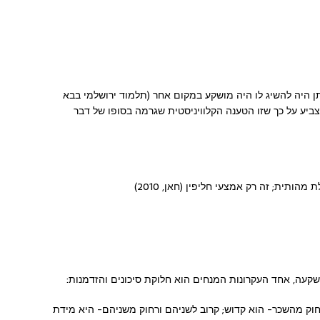
תן היה להשיג לו היה מושקע במקום אחר (תלמוד ירושלמי בבא
 ט,ג "מבטל כיסו"). כאמור, קאלדר (2006) הצביע על כך שזו הטענה הקלוויניסטית שגרמה בסופו של דבר
תית; זה רק אמצעי חליפין (חאן, 2010)
קעה, אחד העקרונות המנחים הוא חלוקת סיכונים והזדמנות:
חוק מהשכר- הוא קדוש; קרוב לשניהם ורחוק משניהם- היא מידת