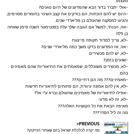
מעצמו.
-אולי יתברר בדור הבא שהמדענים של היום טועים?
-היום יש להם הוכחות, הם בודקים את קצב השינוי בחומרים מסוימים,
והגיעו למסקנה שהעולם בן מליארדי שנים.
-אה, הבנתי, למשל אם הגובה שלך עלה בסנטימטר השנה סימן שאתה
בן 175!
-לא, צריך למדוד תקופה מייצגת
-אה, אז המדענים בדקו משך כמה מליארדי שנים?
-לא, יש להם מכשירים
-שנעים בזמן?
-לא, מכשירים משוכללים, שמאמתים את התיאוריות שהם מאמינים
בהם.
-מאמינים??? מה הם דתיים???
-לא, אין להם אמונה עיוורת, הם פתוחים לתיאוריות חדשות
-אפילו לתיאוריות של מאמינים שהעולם נברא ע"י אל?
-לא, זה לא מדעי
מאיפה הבאת את כל הקושיות האלה???
מה זה ליל הסדר???
PREVIOUS
מה יקרה לכלכלת ישראל ביום שאחרי ההייטק?