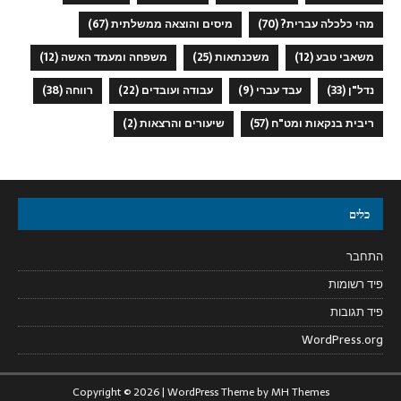
מהי כלכלה עברית?
(70)
מיסים והוצאה ממשלתית
(67)
משאבי טבע
(12)
משכנתאות
(25)
משפחה ומעמד האשה
(12)
נדל"ן
(33)
עבד עברי
(9)
עבודה ועובדים
(22)
רווחה
(38)
ריבית בנקאות ומט"ח
(57)
שיעורים והרצאות
(2)
כלים
התחבר
פיד רשומות
פיד תגובות
WordPress.org
Copyright © 2026 | WordPress Theme by
MH Themes