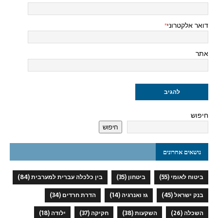
דואר אלקטרוני
*
אתר
חיפוש
חיפוש
נושאים אחרונים
ביטוח לאומי
(55)
ביטחון
(35)
בין כלכלה עברית למערבית
(84)
בנק ישראל
(45)
גז ואנרגיה
(14)
הדרת חרדים
(34)
השכלה
(26)
השקעות
(38)
חקיקה
(37)
ילודה
(18)