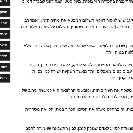
חז"ל דנו בגמרא על תיבה שעפה באויר, ועל אישה שהתעברה בהפריה חוץ גופית, מעל 1000 שנה לפני שבכלל דמיינו
גז וא
השקע
"ג:) שיש לאסור דווקא תשלום המבטא את מחיר הזמן. "אמר רב
מהי 
אגר נטר ליה [שכר עבור המתנה שמוסיף תשלום על שאין המלוה גובה
מיסי
משכנ
 שכרוך בהלוואה. הגיוני שבהלוואה שיש סיכון גבוה יותר שלא
לווה בטוח יותר.
נדל"ן
לה הלוואה מתייחסת לסיוע לנזקק, ללא ריבית כמובן. בשיח
רווחה
ם סיכונים מוגבלים יותר מאשר השקעה ישירה כמו מניות.
ל וקטן יותר.
שיעו
משקף את העירוב הזה, וקובע כי ההלוואה היא למעשה עירוב של
ת, מבלי להכנס לפרטים ההלכתיים)
ובות, זה בהחלט מעלה את הסיכון הכרוך במתן הלוואה מסחרית,
 שנועדה לסיוע לאדם שנזקק לזמן, לבין ההשקעה שאמורה להניב