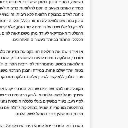
תשואה, במחיר סיכון. כמובן שיש בכך אינטרס ציבורי
במידה ואותם משאבים יופנו להלוואות בריבית לא
ניתנת לאדם במצוקה הלוואה ללא ריבית, זה עשוי לס
סיכון גבוה שההלוואה לא תחזור בכלל, והלווה יתמ
לא רק כל אלו שבנו על רווחים עבור הזמן, אלא ק
הרגולטור האמריקאי לעודד מתן משכנתאות לווים במ
הכלכלי החמור בביותר בעשורים האחרונים.
אז איך ניישם את החלוקה הזו בקביעת מדיניות כ
מודרני, החלוקה הופכת להיות פשוטה: הבנק המרכזי
ההלוואות במשק, מתומחרות לפי ריבית הפריים: לוו
בטוח יותר ישלם פחות. במידה והבנק המרכזי משנה
עבור כולם, ללא קשר לסיכון שלהם. חלוקה מובהקת ב
מקובל כיום לומר שחייבים שהבנק המרכזי יקבע את 
שצריך מנהל לשוק הלחם או לשוק הרהיטים כפי שהי
לסף רעב, בעוד במשקים בעלי כלכלה חופשית נהני
בהחלטות מוניטריות, שנויה במחלוקת גדולה אם נא
מרכזי, כמו שאין צורך במנהל לשוק הלחם.
האם הבנק המרכזי יכול למנוע היפר אינפלציה? בש