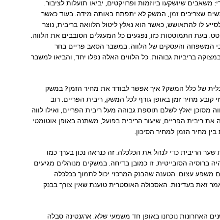
: משאבים שיושקעו ביוזמות ופרויקטים, יביאו תועלות לציבור.
נשים שצריכים זמן, המשק לא יתפתח באותה מידה. בעוד כאשר
ייע לו להתאושש, כאשר הוא נאלץ ליטול הלוואה בריבית, נוצר
וטט. בעת התמוטטות כזו, נפגעים כל המעגלים הסובבים את הלווה.
רובי המשפחה והעסקים של הלווה. במשבר הסאב פריים בחר
צוקה בריביות גבוהות. כל הלווים האלה נפלו יחד, והביאו למשבר
לכלית של כלל המשק? איך אפשר לבודד את מחיר הזמן? במשק
 קובע מחיר זמן באופן גורף לכל המשק, ריבית הפריים. רוב
ה מסוכן יאלץ לשלם תוספת גבוהה מעל ריבית הפריים, ואילו לווה
 את ריבית הפריים, שיעור הריבית בפועל, משתנה באופן אוטומטי
ין מחיר הזמן למחיר הסיכון.
שער הריבית כדי לנהל את הכלכלה. זה כנראה נכון בערך כמו
ה ברוסיה הסובייטית. זו כמובן בדיחה. במשקים מנוהלים מגיעים
ם משפע עצום. הטענה שהבנק המרכזי יכול לתמוך בכלכלה
מר זאת בעדינות. האסכולה האוסטרית טוענת שאין צורך בבנק
נים האחרונות נוכחנו באופן חד משמעי שלא. ארגנטינה סבלה