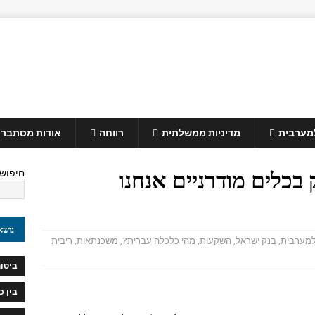
למערבית
מדיניות ממשלתית
רווחה
אודות מסתברא
 בכלים מודרניים אנחנו
חיפוש
נושא
למערבית
,
בנק ישראל
,
השקעות
,
מהי כלכלה עברית?
,
משכנתאות
,
ריבית
ביטוח
בין 