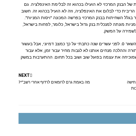
של הבנק המרכזי לא הועילו בכהוא זה לבלימת האינפלציה. גם
יבית כדי לבלום את האינפלציה, וזה לא הועיל בכהוא זה. חשוב
 בגלל השחיתות בבנק המרכזי בפרשה המכונה "ויסות המניות".
יות מונתה למנכלית בנק גדול בישראל, כלומר, לפחות בישראל,
לשמירה על המשק.
אז מה צריך לקרות? ריבית הפריים צריכה להיות ולהשאר 0. לפני עשרים שנה כתבתי על כך כמצב דמיוני, אבל בעשור
רה וההלכה מנחים אותנו לא לגבות מחיר עבור זמן, אלא עבור
טה שמוכיחה את עצמה בפועל שוב ושוב בכל תחום. ההתערבות במשק
NEXT
חישה
מה באמת גרם לרומאים לרדוף אחרי רשב"י?
ות