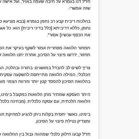
שזה אפשרי.
בהלכות ריבית קבע רב נחמן בגמרא (בבא מציעא ס
נחמן; כללא דריביתא [כלל בדיני ריבית] הוא: כל 
את הכסף עכשיו] אסור".
תמחור הלוואה מסחרית אמור לשקף בעיקר את הסיכון
תחזור, ידרשו פיצוי על הסיכון, אחרת יתנו הלוואה ל
צריך לשים לב להבדל במושגים: בתורה ובהלכה, המי
הכלכלי, המילה הלוואה מתייחסת להשקעה עסקית ע
בהלוואה הסיכון להפסד קטן יותר והרווח הצפוי מוגב
היתר העסקא שמתיר מתן הלוואות כמקובל בימינו, 
הלוואה הלכתית, עם עסקה כלכלית. (מבחינה כלכלי
בימינו, כאשר יחסית בקלות ניתן להגיע למחיקת ח
ומצדיק נטילת פיצוי על הסיכון.
חז"ל קבעו חילוק כלכלי שמהווה גבול בין ההלוואה