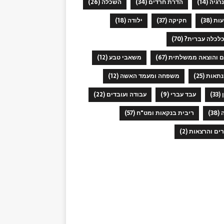
נרגיה
(14)
הדרת חרדים
(34)
השכלה
(26)
ות
(38)
חקיקה
(37)
ילודה
(18)
כלכלה עברית?
(70)
ם והוצאה ממשלתית
(67)
משאבי טבע
(12)
תאות
(25)
משפחה ומעמד האשה
(12)
(33)
עבד עברי
(9)
עבודה ועובדים
(22)
(38)
ריבית בנקאות ומט"ח
(57)
רים והרצאות
(2)