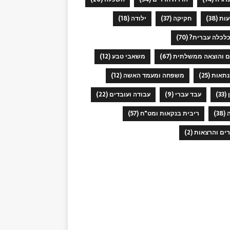
ות
(38)
חקיקה
(37)
ילודה
(18)
כלכלה עברית?
(70)
ם והוצאה ממשלתית
(67)
משאבי טבע
(12)
תאות
(25)
משפחה ומעמד האשה
(12)
(33)
עבד עברי
(9)
עבודה ועובדים
(22)
(38)
ריבית בנקאות ומט"ח
(57)
רים והרצאות
(2)