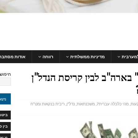
למערבית
מדיניות ממשלתית
רווחה
אודות מסתבר
 בארה"ב לבין קריסת הנדל"ן
חיפוש
נושא
עות
,
מהי כלכלה עברית?
,
משכנתאות
,
נדל"ן
,
ריבית בנקאות ומט"ח
ביטוח
בין 
גז וא