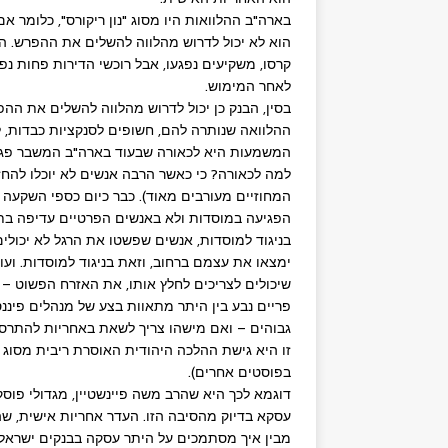
בארה"ב ההלוואות היו מסוג "נון ריקורס", כלומר 
הוא לא יכול לדרוש מהלווה להשלים את ההפרש. הלו
קרסו, משקיעים נפגעו, אבל רוכשי הדירות פחות נפג
לאחר המימוש.
בסין, הבנק כן יכול לדרוש מהלווה להשלים את ה
ההלוואה שנותרה להם, חשופים לסנקציות כבדות, 
המשמעות היא לכאורה שבעוד בארה"ב המשבר פגע ב
למה לכאורה? כי כאשר הרבה אנשים לא יוכלו להחז
המחוזיים מעורבים מאוד). כבר כיום כספי השקעה ס
הפגיעה במוסדות ולא באנשים הפרטיים עדיפה בתרתי
בניגוד למוסדות, אנשים שפשטו את הרגל לא יכולי
ימצאו את עצמם ברחוב, וזאת בניגוד למוסדות. ועוד
שיכולים לצריכים לחלץ אותו, את האזרח הפשוט –
פריים נבע בין היתר מתאוות בצע של מנהלים פיננ
גבוהים – ואם מישהו צריך לשאת באחריות להתרסק
זו היא גישת ההלכה היהודית האוסרת ריבית מסוג '
בפוסטים אחרים).
דוגמא לכך היא שהרב משה פיינשטיין, מגדולי פו
עסקא בדיוק מהסיבה הזו. העדר אחריות אישית, שה
מבין איך מסתמכים על היתר עסקה בבנקים ישראליי