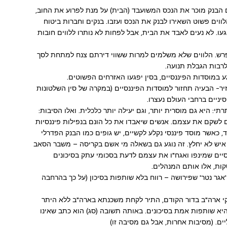
אם הבנק מוכר את הנכס המשועבד (הבית) על מנת לפרוע את החוב,
וים פשוט השאירו לבנק את הנכס ועזבו. בנקים וחברות ביטוח
עו. לא נעים לאבד את הבית, אבל לפחות לא נותרו ללווים חובות
הפרש. הלווים שלא משלמים למרות ששווי דירתם צנח למתחת לסך
לרבות הגבלת תנועה.
מוסדות הפיננסיים, בסין יפגעו האזרחים הפשוטים.
יר- הבעיה תחזור למוסדות הפיננסיים (במקרה של סין השלטונות
יניים ברחבי העולם נעצרו.
: היא גם מוסרית יותר, וגם יעילה יותר כלכלית. ואלו הסיבות:
ם לשקם את עצמם. אנשים שיאבדו את כל הונם בנפילות פיננסיות
, כאשר מוסד פיננסי נקלע לקשיים, יש גופים כמו הבנק הפדרלי
 איש לא יחלץ. זה נוגע גם בשאלה מי אשם בקריסה – משבר הסאב
סיים שמינפו ואגח"ו את עצמם לדעת בסכומי עתק בסיכונים
ות, אלו אותם המנהלים.
אגר נטר' שפירושה – רווח בלא שותפות בסיכון (על כך בהרחבה
סקי ארה"ב בדור הקודם, התיר לקחת משכנתא בארה"ב ללא היתר
יא שותפות אמת בסיכונים. באותה תשובה (סג) הוא כתב שאינו
ם. (מסיבות אחרות, אבל גם מסיבה זו)