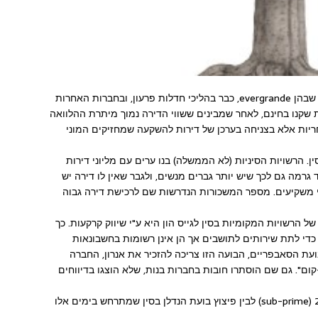
חברות הנדלן הגדולות בסין בצרות גדולות. הגדולה שבהן evergrande, כבר בהליכי חדלות פרעון, ובחברות האחרות
שקנו בחינם, לאחר שמבינים ששווי הדירה נמוך מיתרת ההלוואה
יות אלא בצניחה בערכן של דירות להשקעה שמחזיקים המוני
. הרשויות הסיניות (לא הממשלה) בנו ערים עם מליוני דירות
 גרמה גם לכך שיש יותר גברים מנשים, ולגבר שאין לו דירה יש
ידי משקיעים. מספר המשכורות הנדרשות שם לרכישת דירה גבוה
ל הרשויות המקומיות בסין לגייס הון היא ע"י שיווק קרקעות. כך
כדי לתת שירותים לתושבים אך הן אינן רשומות בחשבונאות
ת הסאבפריים, הבועה הזו צריכה להזכיר את אנרון, החברה
ם". גם שם הוסתרו חובות בחברות בנות, שלא הוצגו בדיווחים
ההבדל העיקרי בין פיצוץ בועת הנדלן בארהב 2008 (sub-prime) לבין פיצוץ בועת הנדלן בסין שמתרחש בימים אלו