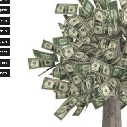
השקע
מהי 
מיסי
משכנ
נדל"ן
רווחה
שיעו