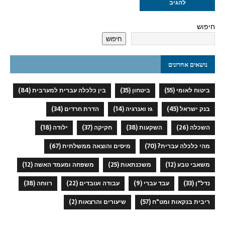
חיפוש
חיפוש
נושאים אחרונים
ביטוח לאומי
(55)
ביטחון
(35)
בין כלכלה עברית למערבית
(84)
בנק ישראל
(45)
גז ואנרגיה
(14)
הדרת חרדים
(34)
השכלה
(26)
השקעות
(38)
חקיקה
(37)
ילודה
(18)
מהי כלכלה עברית?
(70)
מיסים והוצאה ממשלתית
(67)
משאבי טבע
(12)
משכנתאות
(25)
משפחה ומעמד האשה
(12)
נדל"ן
(33)
עבד עברי
(9)
עבודה ועובדים
(22)
רווחה
(38)
ריבית בנקאות ומט"ח
(57)
שיעורים והרצאות
(2)