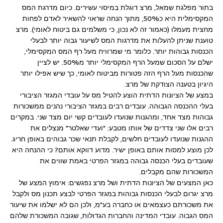
בתור מפלגת שמאל, מרצ דוגלת במיסוי עשירים. כיום מדרגת המס
המקסימלית היא כ50%, מתוך הנחה שראוי להשאיר לאדם לפחות
מחצית מעמלו (כאמור זה לא נכון, כי משלמים גם ביטוח לאומי). מרצ
טוענת שניתן להעלות את מדרגות המס לשיעור גבוה יותר לבעלי
הכנסות גבוהות יותר. כלומר מי שמרוויח מעל רף המס המקסימלי,
ישלם על הסכום שמעל הרף המקסימלי יותר מ50%. יש לציין
שהכנסות מעל הרף הזה פטורות מביטוח לאומי, כך שיש אפילו יותר
היגיון בטענה הצודקת של מרצ.
במצע של הציונות הדתית הוצע להטיל מס על עובדי המגזר הציבורי
בעלי ההכנסה הגבוהה. עובדים רבים במגזר הציבורי נהנים ממשכורות
גבוהות מצד אחד, ומהגנות שנועדו לעובדים קשי יום מצד שני. במקרים
רבים אלו שני צדדים של אותו מטבע: "ועדי שאלטר" מנצלים את
ההגנות שנועדו לעובדים חלשים, לקבלת תנאי שכר גבוהים באופן חריג.
לכן מוצע למסות אותם באופן ישיר. מדוע דווקא אותם? כי ההנחה היא
שעובדים בעלי הכנסה גבוהה במגזר הפרטי באמת שווים את
המשכורות שהם מקבלים.
כאן המצעים של הציונות הדתית ושל מרצ נפגשים: אימוץ המצע של
מרצ יגרום לבעלי הכנסות גבוהות במגזר הפרטי לבצע תכנון מס ולקבל
את משכורתם כעצמאים או כחברה בע"מ, ולכן הם לא ישלמו את שיעור
המס הגבוה. עובדי המדינה והחברות הגדולות, שגובה המשכורת שלהם