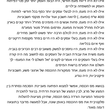
אילו לא היה דיווח מעמ חודשי, היה לבעל העסק יותר זמן פנוי לפיתוח
העסק או למשפחה ובילויים.
אילו לא היה מעמ, היה לבעלי עסקים יותר כסף בכל חודש- לפחות
400 ש"ח (+מעמ…) לרואה חשבון ועוד עלויות פנקסי חשבוניות.
אילו לא היה מעמ, פחות אנשים היו מזמינים מחו"ל ויותר קונים בארץ.
חבילות מחו"ל פטורות ממעמ, ופרסום מחו"ל פטור ממע"מ
אילו לא היה מעמ, היה לכולם הרבה יותר פשוט לחשב מחירים.
אילו לא היה מעמ, בעלי עסקים לא היו חיים בפחד מקנסות דרקוניים
ואף איום בכליאה
אילו לא היה מעמ, היו נחסכים למשק משאבים רבים הכרוכים בגביה.
מעמ משית את עבודת הגביה על העסקים. נסו לחשוב מה היה קורה
אילו בעלי העסקים היו אומרים לקונים "אל תשלם לי את המעמ- לך
תשלם את המע"מ ברשות המיסים.
אילו לא היה מעמ, אחד ממקורות ההכנסה של ארגוני פשע, חשבוניות
פיקטיביות, היה נגדע.
בנושא מס הכנסה, אפשר למצוא הפתעה מעניינת: הסכמה נסתרת בין
המצע של מרצ, לבין המצע של הציונות הדתית. בניגוד לתוכנית
סינגפור המציעה הורדה במס הכנסה, שתיהן מציעות להעלות
סלקטיבית את מס ההכנסה באופן שונה, אבל למעשה מדובר בתוצאה
דומה מאוד: