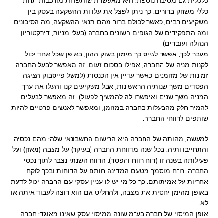
כלכלית גם מסיבה נוספת: היא מאפשרת שותפויות מורכבות תחת
כללי משחק ברורים. כך ניתן לפצל את עלויות ההשקעה בעסק בין
משקיעים רבים, כאשר לכולם ברור מהם תנאי ההשקעה, מה הסיכונים
ומה התפקידים של הגופים השונים בחברה (בעלי מניות, דירקטוריון
הנהלה ועובדים)
מעבר לכך, אפשר לגייס כך מימון בשוק ההון, באופן שכל אחד יכול
לקנות מניה של החברה, אפילו בסכום זעום. זה מאפשר לבעל החברה
זמינות של מזומנים כאשר עדיין אין הכנסות (למשל פייסבוק הציגה
הפסדים משך שנותיה הראשונות, אבל משקיעים קנו והעלו את ערך
המניה משך שנים ואיפשרו לה להמשיך לפעול) זה מאפשר לבעלים
להמיר חלק מהבעלות בחברה במזומן, ומאפשר לאנשים פרטיים להיות
שותפים לרווחי החברה.
למעשה, מהותה של החברה היא הרישום החשבונאי שלה: מהם נכסיה
והתחייבויותיה. בכל שנה מדווחת החברה (בעיקר) על מצבה (מאזן) ועל
פעילותה בשנה זו (דוח רווח והפסד). הרווח השנתי נצבר לתוך נכסי
החברה. רו"ח מוסמך מטעם המדינה חותם על הדוחות ובכך לוקח
אחריות על אמיתותם. כך כל מי יש לו עניין עסקי עם החברה יכול לדעת
באופן מהימן יחסית את מצבה, ולהחליט אם הוא רוצה לעבוד איתה או
לא.
אופן המיסוי של חברה בע"מ שונה ממיסוי עסק שאינו מאוגד: חברה