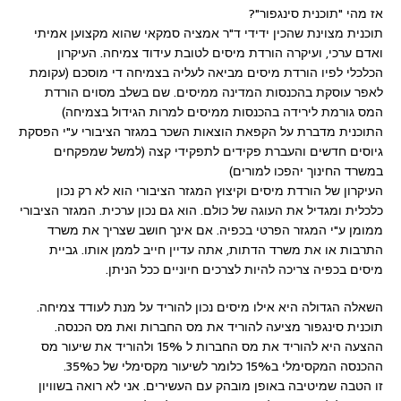
אז מהי "תוכנית סינגפור"?
תוכנית מצוינת שהכין ידידי ד"ר אמציה סמקאי שהוא מקצוען אמיתי
ואדם ערכי, ועיקרה הורדת מיסים לטובת עידוד צמיחה. העיקרון
הכלכלי לפיו הורדת מיסים מביאה לעליה בצמיחה די מוסכם (עקומת
לאפר עוסקת בהכנסות המדינה ממיסים. שם בשלב מסוים הורדת
המס גורמת לירידה בהכנסות ממיסים למרות הגידול בצמיחה)
התוכנית מדברת על הקפאת הוצאות השכר במגזר הציבורי ע"י הפסקת
גיוסים חדשים והעברת פקידים לתפקידי קצה (למשל שמפקחים
במשרד החינוך יהפכו למורים)
העיקרון של הורדת מיסים וקיצוץ המגזר הציבורי הוא לא רק נכון
כלכלית ומגדיל את העוגה של כולם. הוא גם נכון ערכית. המגזר הציבורי
ממומן ע"י המגזר הפרטי בכפיה. אם אינך חושב שצריך את משרד
התרבות או את משרד הדתות, אתה עדיין חייב לממן אותו. גביית
מיסים בכפיה צריכה להיות לצרכים חיוניים ככל הניתן.
השאלה הגדולה היא אילו מיסים נכון להוריד על מנת לעודד צמיחה.
תוכנית סינגפור מציעה להוריד את מס החברות ואת מס הכנסה.
ההצעה היא להוריד את מס החברות ל 15% ולהוריד את שיעור מס
ההכנסה המקסימלי ב15% כלומר לשיעור מקסימלי של כ35%.
זו הטבה שמיטיבה באופן מובהק עם העשירים. אני לא רואה בשוויון