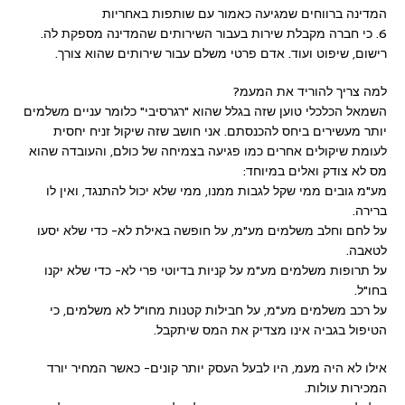
המדינה ברווחים שמגיעה כאמור עם שותפות באחריות
6. כי חברה מקבלת שירות בעבור השירותים שהמדינה מספקת לה.
רישום, שיפוט ועוד. אדם פרטי משלם עבור שירותים שהוא צורך.
למה צריך להוריד את המעמ?
השמאל הכלכלי טוען שזה בגלל שהוא "רגרסיבי" כלומר עניים משלמים
יותר מעשירים ביחס להכנסתם. אני חושב שזה שיקול זניח יחסית
לעומת שיקולים אחרים כמו פגיעה בצמיחה של כולם, והעובדה שהוא
מס לא צודק ואלים במיוחד:
מע"מ גובים ממי שקל לגבות ממנו, ממי שלא יכול להתנגד, ואין לו
ברירה.
על לחם וחלב משלמים מע"מ, על חופשה באילת לא- כדי שלא יסעו
לטאבה.
על תרופות משלמים מע"מ על קניות בדיוטי פרי לא- כדי שלא יקנו
בחו"ל.
על רכב משלמים מע"מ, על חבילות קטנות מחו"ל לא משלמים, כי
הטיפול בגביה אינו מצדיק את המס שיתקבל.
אילו לא היה מעמ, היו לבעל העסק יותר קונים- כאשר המחיר יורד
המכירות עולות.