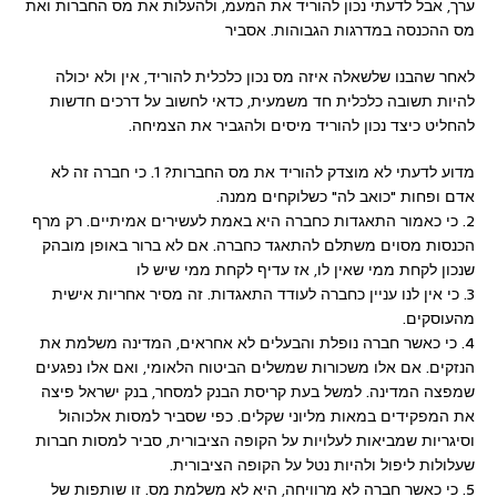
ערך, אבל לדעתי נכון להוריד את המעמ, ולהעלות את מס החברות ואת
מס ההכנסה במדרגות הגבוהות. אסביר
לאחר שהבנו שלשאלה איזה מס נכון כלכלית להוריד, אין ולא יכולה
להיות תשובה כלכלית חד משמעית, כדאי לחשוב על דרכים חדשות
להחליט כיצד נכון להוריד מיסים ולהגביר את הצמיחה.
מדוע לדעתי לא מוצדק להוריד את מס החברות? 1. כי חברה זה לא
אדם ופחות "כואב לה" כשלוקחים ממנה.
2. כי כאמור התאגדות כחברה היא באמת לעשירים אמיתיים. רק מרף
הכנסות מסוים משתלם להתאגד כחברה. אם לא ברור באופן מובהק
שנכון לקחת ממי שאין לו, אז עדיף לקחת ממי שיש לו
3. כי אין לנו עניין כחברה לעודד התאגדות. זה מסיר אחריות אישית
מהעוסקים.
4. כי כאשר חברה נופלת והבעלים לא אחראים, המדינה משלמת את
הנזקים. אם אלו משכורות שמשלים הביטוח הלאומי, ואם אלו נפגעים
שמפצה המדינה. למשל בעת קריסת הבנק למסחר, בנק ישראל פיצה
את המפקידים במאות מליוני שקלים. כפי שסביר למסות אלכוהול
וסיגריות שמביאות לעלויות על הקופה הציבורית, סביר למסות חברות
שעלולות ליפול ולהיות נטל על הקופה הציבורית.
5. כי כאשר חברה לא מרוויחה, היא לא משלמת מס. זו שותפות של