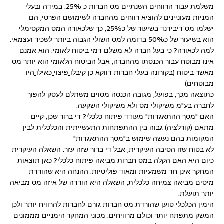
משלמת עבור הרווחים השנתיים מס חברות כ 25%. במידה ובעלי
המניות מעוניינים להוציא רווחים מהחברה לשימושם הפרטי, הם
ישלמו מס דיבידנד בשיעור של כ25%, כך שלכאורה המס המקסימלי
הוא בשיעור של כ50% בדומה למס השולי הגבוה ביותר לשכיר ועצמאי.
למה לכאורה? כי בעל חברה לא משלם דמי ביטוח לאומי. הוא אמנם
אינו מבוטח עבור הכנסתו מהחברה, אבל הביטוח הלאומי הוא יותר מס
מאשר ביטוח (בקורונה בעלי חברות דווקא כן קיבלו
פיצוי
כאילו
היו
מבוטחים)
כתוצאה מכך, בפועל, מגובה הכנסה מסוים משתלם לעסק להפוך
לחברה בע"מ משיקולי מס ולא משיקולי השקעה.
האם "מסך ההתאגדות" מעודד פיתוח כלכלי? די ברור שכן, קיים
מתאם (קורלציה) גבוה בין ההתפתחות התעשייתית והכלכלית לבין
המקומות בהם נעשה שימוש ב"מסך ההתאגדות"
לא בטוח שזו הסיבה העיקרית, אבל די ברור שזה עזר. השאלה העיקרית
כיום היא האם הקלה במס חברות מביאה פיתוח כלכלי? כאן תוצאות
המחקר אינן חד משמעיות ומאוד פוליטיות. ההנחה היא שהורדת
מיסים מביאה צמיחה כלכלית, השאלה היא הורדה של איזה מס מביאה
יותר תועלת.
הימין הכלכלי טוען שהורדת מס חברות גורם לחברות להרוויח יותר ולכן
המשק מתפתח יותר וכולם מרוויחים. מכוני המחקר הימניים מממונים