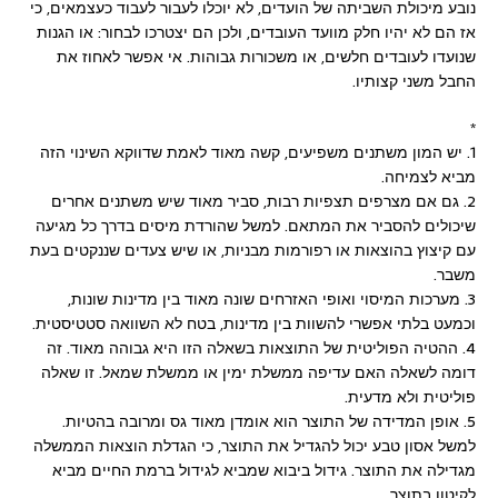
נובע מיכולת השביתה של הועדים, לא יוכלו לעבור לעבוד כעצמאים, כי
אז הם לא יהיו חלק מוועד העובדים, ולכן הם יצטרכו לבחור: או הגנות
שנועדו לעובדים חלשים, או משכורות גבוהות. אי אפשר לאחוז את
החבל משני קצותיו.
*
1. יש המון משתנים משפיעים, קשה מאוד לאמת שדווקא השינוי הזה
מביא לצמיחה.
2. גם אם מצרפים תצפיות רבות, סביר מאוד שיש משתנים אחרים
שיכולים להסביר את המתאם. למשל שהורדת מיסים בדרך כל מגיעה
עם קיצוץ בהוצאות או רפורמות מבניות, או שיש צעדים שננקטים בעת
משבר.
3. מערכות המיסוי ואופי האזרחים שונה מאוד בין מדינות שונות,
וכמעט בלתי אפשרי להשוות בין מדינות, בטח לא השוואה סטטיסטית.
4. ההטיה הפוליטית של התוצאות בשאלה הזו היא גבוהה מאוד. זה
דומה לשאלה האם עדיפה ממשלת ימין או ממשלת שמאל. זו שאלה
פוליטית ולא מדעית.
5. אופן המדידה של התוצר הוא אומדן מאוד גס ומרובה בהטיות.
למשל אסון טבע יכול להגדיל את התוצר, כי הגדלת הוצאות הממשלה
מגדילה את התוצר. גידול ביבוא שמביא לגידול ברמת החיים מביא
לקיטון בתוצר.