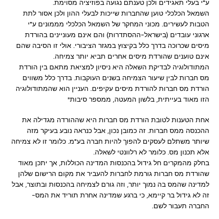
ע"י בעלי תאגידים ולכן טענתם נגועה בפוזיציה מסוימת.
השמאל הכלכלי טוען שהחברות שייכות לבעלי ההון ולכן אסור לתת
הטבות לעשירים. מכוני המחקר של השמאל הכלכלי מממונים ע"י
ארגוני עובדים (בישראל-ההסתדרות) והם אינם מעוניינים בהורדת
מיסים שכרוכה בדרך כלל בקיצוץ במגזר הציבורי. אולי זו הסיבה שהם
אינם טוענים שהורדת מיסים אחרים תביא יותר צמיחה.
המתודולוגיה לבדיקת השאלה היא ניסיון למציאת מתאם בין הורדת
מס חברות לבין שיעור הצמיחה בשנים העוקבות. בדרך כלל משווים
הורדת מס חברות להורדת מיסים עקיפים. העניין הוא שהמתודולוגיה
הזו מאוד בעייתית
,
בלשון המעטה, ממספר סיבות*
אחת הטענות לטובת הורדת מס חברות היא שההורדה מגדילה את
ההכנסה ממס חברות. זה כמובן נכון, אבל כנראה נובע בעיקר מזה
שיותר משתלם לעסקים להפוך להיות חברה בע"מ. כלומר זו לא צמיחה
אלא תכנון מס. כלומר לא רלוונטי לשאלה.
בחלק מהמקרים חל גידול בהכנסות המדינה הכוללות, אך יתכן מאוד
שהורדת מס חברות גורמת לחברות להעביר את מקום הרישום שלהן
למדינה שהמס בה נמוך יותר, וזה גורם לצמיחה בהכנסות ובתוצר, אבל
זה לא גידול בר קיימא, כי ברגע שמדינה אחרת תוריד את המס-
החברה תעבור לשם.