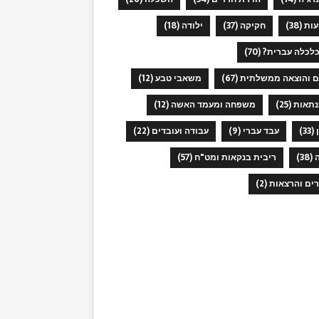
ות
(38)
חקיקה
(37)
ילודה
(18)
כלכלה עברית?
(70)
ם והוצאה ממשלתית
(67)
משאבי טבע
(12)
תאות
(25)
משפחה ומעמד האשה
(12)
(33)
עבד עברי
(9)
עבודה ועובדים
(22)
(38)
ריבית בנקאות ומט"ח
(57)
רים והרצאות
(2)