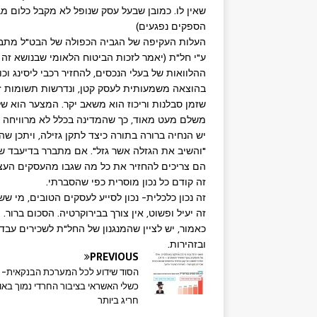
שאין לו. כמובן שבעל עסק שנופל לא מקבל כלום מב
הספקים נפגעים)
העלות העקיפה של הגביה הכפולה של הבט"ל מתבט
ע"י חל"ת (יאמר לזכות הביטוח הלאומי שבנושא זה נ
ההלוואות של בעלי הנכסים, להחזיר רכבי ליסינג וכ
בהוצאה משמעותית לעסק קטן, ונדרשות תשומות זמן
שזמן סבלנות וריכוז הוא משאב יקר. המצער הוא ש
משלם מעט מאוד, כך שהמדינה בכלל לא מרוויחה מ
יש הנחיה ברורה בתורה כיצד לתקן גזילה, ויתכן שה
"והשיב את הגזלה אשר גזל". אם מתברר בדיעבד שנג
הם צריכים להחזיר את כל מה שגבו מהעסקים העצ
זה קודם כל נכון מוסרית כפי שהסברתי.
זה נכון כלכלית- נכון לסייע לעסקים הטובים, מי שש
זה יעיל ופשוט, אין צורך בבירוקרטיה. הסכום ברור.
כאמור, יש לציין שהמנגנון של החל"ת לשכירים עבד 
ובזהירות.
PREVIOUS
הסוד שידוע לכל המערכת הבנקאית- ש
כשלי האשראי בציבור החרדי נמוך באו
חריג ביותר