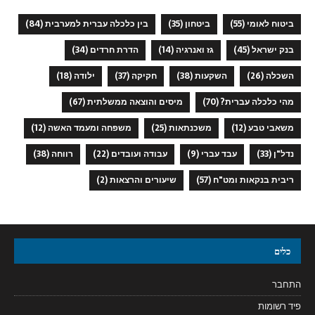
ביטוח לאומי
(55)
ביטחון
(35)
בין כלכלה עברית למערבית
(84)
בנק ישראל
(45)
גז ואנרגיה
(14)
הדרת חרדים
(34)
השכלה
(26)
השקעות
(38)
חקיקה
(37)
ילודה
(18)
מהי כלכלה עברית?
(70)
מיסים והוצאה ממשלתית
(67)
משאבי טבע
(12)
משכנתאות
(25)
משפחה ומעמד האשה
(12)
נדל"ן
(33)
עבד עברי
(9)
עבודה ועובדים
(22)
רווחה
(38)
ריבית בנקאות ומט"ח
(57)
שיעורים והרצאות
(2)
כלים
התחבר
פיד רשומות