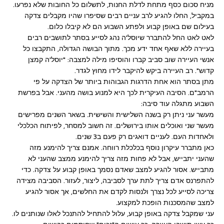
מניח סכום כסף מתחת לדלת החנו
ת, לתשלום כל החובות שלא נפרעו.
במקביל, החלו להגיע לרב עניים רבים שסיפרו שהיו מקבלים צדקה
בעילום שם באופן קבוע ולפתע השבוע הם לא קיבלו כלום.
לאט לאט החל להתברר שיוסל'ה נהג לסייע בסתר לתושבים רבים
בעיירה ללא שאף אחד ידע מכך. מתוך הבושה הגדולה, התקבצו כל
אנשי העיירה שוב סביב קברו והוסיפו מילה למצבה: "יוסל'ה קמצן
קדוש". רב העיירה ביקש להיקבר לידו מחוץ לגדר.
מתן בסתר הוא אחת הדרגות הגבוהות ביותר של הצדקה על פי
הרמב"ם. הסיבה העיקרית לכך היא למנוע בושה מהעני. אבל בפרשת
השבוע מתגלה עוד סיבה:
מעשר עני ניתן רק בשנה השלישית והשישית. בשאר השנים מפרישים
מעשר שני ואוכלים אותו בירושלים. זה חשוב למסחר, לפיתוח הכלכלי
ולאחדות העם. לעניים דואגים רק פעם ב3 שנים.
כאן מתברר עיקרון נוסף בכלכלת רווחה. אמנם צריך להימנע מזה
שהעני יתבייש, אבל לא פחות מזה צריך להימנע ממצב שהעני לא
מתבייש. אסור להגיע למצב שאדם נסמך באופן קבוע על צדקה. כדי
להתפרנס אדם צריך לתת ערך לסביבה, ליצור, לעזור. הסביבה מצידה
צריכה לסייע לכל נצרך ולנסות לקדם את החלשים, אך אסור להגיע
למצב שהמסכנות הופכת למקצוע.
עני שמקבל צדקה באופן קבוע, עלול להתחיל להתנכל לאלו שנותנים לו.