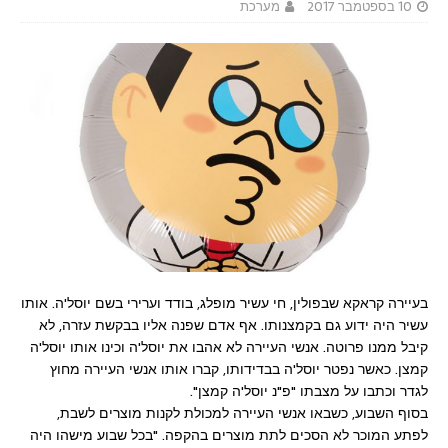
10 בספטמבר 2017
מערכת
בעיירה קראקא שבפולין, חי עשיר מופלג, בודד וערירי בשם יוסל'ה. אותו
עשיר היה ידוע גם בקמצנותו. אף אדם שפנה אליו בבקשת עזרה, לא
קיבל ממנו פרוטה. אנשי העיירה לא אהבו את יוסל'ה וכינו אותו יוסל'ה
קמצן. כאשר נפטר יוסל'ה בבדידותו, קברו אותו אנשי העיירה מחוץ
לגדר וכתבו על מצבתו "פ"נ יוסל'ה קמצן".
בסוף השבוע, כשבאו אנשי העיירה למכולת לקנות מוצרים לשבת,
לפתע המוכר לא הסכים לתת מוצרים בהקפה. "בכל שבוע מישהו היה