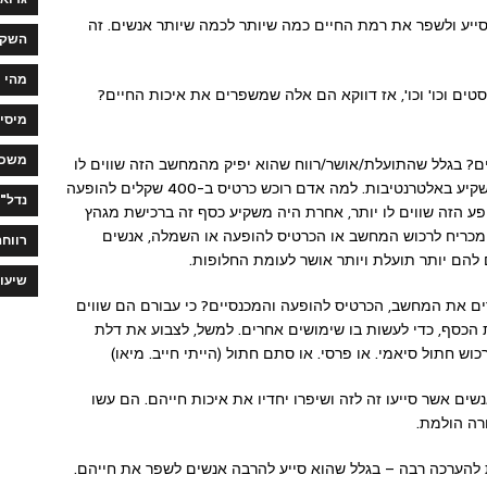
סייע ולשפר את רמת החיים כמה שיותר לכמה שיותר אנשים. זה
השקע
מהי 
סטים וכו' וכו', אז דווקא הם אלה שמשפרים את איכות החיים?
מיסי
משכנ
קונה מוצר, למשל מחשב ב-4,000 שקלים? בגלל שהתועלת/אושר/רווח שהוא יפיק מהמחשב הזה שווים לו
הרבה יותר מזה. אחרת, את הכסף הזה הוא היה משקיע באלטרנטיבות. למה אדם רוכש כרטיס ב-400 שקלים להופעה
נדל"ן
ע הזה שווים לו יותר, אחרת היה משקיע כסף זה ברכישת מגהץ
א מכריח לרכוש המחשב או הכרטיס להופעה או השמלה, אנשים
רווחה
 להם יותר תועלת ויותר אושר לעומת החלופות.
שיעו
ם את המחשב, הכרטיס להופעה והמכנסיים? כי עבורם הם שווים
הכסף, כדי לעשות בו שימושים אחרים. למשל, לצבוע את דלת
וש חתול סיאמי. או פרסי. או סתם חתול (הייתי חייב. מיאו)
ים אשר סייעו זה לזה ושיפרו יחדיו את איכות חייהם. הם עשו
רה הולמת.
 להערכה רבה – בגלל שהוא סייע להרבה אנשים לשפר את חייהם.