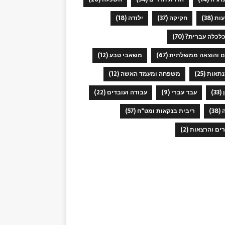
ות
(38)
חקיקה
(37)
ילודה
(18)
כלכלה עברית?
(70)
ם והוצאה ממשלתית
(67)
משאבי טבע
(12)
תאות
(25)
משפחה ומעמד האשה
(12)
(33)
עבד עברי
(9)
עבודה ועובדים
(22)
(38)
ריבית בנקאות ומט"ח
(57)
רים והרצאות
(2)