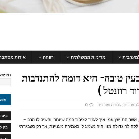
למערבית
מדיניות ממשלתית
רווחה
אודות מסתבר
ין טובה- היא דומה להתנדבות
חיפוש
ד רוזנטל )
נושא
למערבית
,
עבודה ועובדים
0
ביטוח
שר התייעץ עמו איך לעזור לציבור כמה שיותר, והשיב לו הרב –
קהילה גדולה מזו. היה נשמע לי כאמירה מעניינת, אך רק כשבגרתי
בין 
גז וא