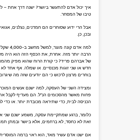
איך יכול אדם להתעשר ביושר? ישנה דרך אחת – ל
טיבו של המסחר.
אבל הרי ידוע שסוחרים הם חמדנים, נצלנים, אגואי
ובכן, כן.
למה אדם 
של אברהם פריד? כי קורת הרוח שהוא מפיק מהמופ
חדש או שני זוגות מכנסיים. או שמלה. אף אחד ל
בוחרים מרצון לרכוש כי הם יודעים שזה מה שיגרום
ומצידה השני של העסקה, למה ישנם אנשים המוכרי
פחות מאשר מהסכומים הנ"ל. הם מעדיף לקבל את 
הכניסה לבית, כדי שתיראה מכובדת יותר. או כדי לרכ
כלומר, ברגע שמתקיימת עסקה, משמע ישנם שני אנש
זאת לא כחסד, לא ברחמים, אלא ביושר ובמתן תמו
אם ישנו אדם עשיר מאד, הוא ראוי ברמה המוסרית