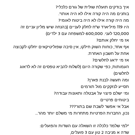
איך בודקים תועלת שולית של גורם כלכלי?
בוחנים מה היה קורה אילו לא היה אותו*.
מה היה קורה אילו לא היה ביטוח לאומי?
היו 119 מיליארד ש"ח לחלק לעניים (בהנחה שיש מליון עניים זה
120,000 לעני. 600,000 למשפחה עם 3 ילדים)
אז מי יחלק אותם?
אף אחד, כוחות השוק חילקו, אין סיבה שפוליטיקאים יחלקו לקבוצה
אחת על חשבון האחרת.
אז מי ידאג לחלשים?
העמותות, כפי שקורה היום (לשלוח להביא טפסים זה לא לדאוג
לחלשים)
ומה תעשה לבנת פארן?
תסייע לנזקקים מול תורמים
ומי ישלם פיצוי על אבטלה ותאונות עבודה?
ביטוחים פרטיים
אבל אי אפשר לשבת שם בתור???
נכון, החברות הפרטיות מתחרות מי משלם יותר מהר…
*למי שלמד כלכלה זו השאלה עם השדות והפועלים:
שדה א מניבה 2 טון עם 3 פועלים,