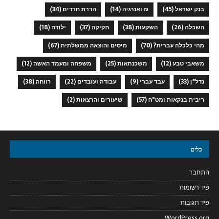
בנק ישראל
(45)
גז ואנרגיה
(14)
הדרת חרדים
(34)
השכלה
(26)
השקעות
(38)
חקיקה
(37)
ילודה
(18)
מהי כלכלה עברית?
(70)
מיסים והוצאה ממשלתית
(67)
משאבי טבע
(12)
משכנתאות
(25)
משפחה ומעמד האשה
(12)
נדל"ן
(33)
עבד עברי
(9)
עבודה ועובדים
(22)
רווחה
(38)
ריבית בנקאות ומט"ח
(57)
שיעורים והרצאות
(2)
כלים
התחבר
פיד רשומות
פיד תגובות
WordPress.org