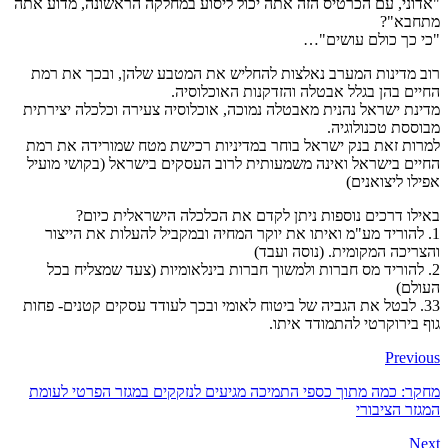
"אדוני, עם הכרטיס הזה אתה יכול ליסוע במחלקה הראשונה, מדוע אתה
מתחבא"?
"כי כך כולם עושים"…
רוב מדינות המערב נאלצות להחליש את המטבע שלהן, ובכך את רמת
החיים בהן בגלל אבטלה והזדקנות האוכלוסיה.
מדינת ישראל נהנית מאבטלה נמוכה, אוכלוסיה צעירה וכלכלה יצירתית
מבוססת טכנולוגיה.
למרות זאת בנק ישראל בוחר במדיניות רכישת מטח שמורידה את רמת
החיים בישראל ואינה משמעותית לרוב העסקים בישראל (בקושי מועיל
אפילו ליצואנים)
באילו דרכים נוספות ניתן לקדם את הכלכלה הישראלית כיום?
1. להוריד מע"מ ואיתו את יוקר המחיה ובמקביל להעלות את הייצור
והצריכה המקומית. (נוסה ועבד)
2. להוריד מס חברות ולמשוך חברות בינלאומיות (צעד שמצליח בכל
העולם)
33. לבטל את הגביה של ביטוח לאומי ובכך לעודד עסקים קטנים- פחות
גוף בירוקרטי להתמודד איתו.
Previous
מחקר: כמה מתוך כספי התמיכה מגיעים לנזקקים במגזר הפרטי לעומת
המגזר הציבורי
Next