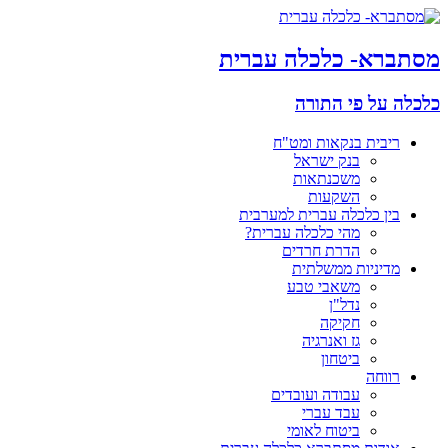
מסתברא- כלכלה עברית
כלכלה על פי התורה
ריבית בנקאות ומט"ח
בנק ישראל
משכנתאות
השקעות
בין כלכלה עברית למערבית
מהי כלכלה עברית?
הדרת חרדים
מדיניות ממשלתית
משאבי טבע
נדל"ן
חקיקה
גז ואנרגיה
ביטחון
רווחה
עבודה ועובדים
עבד עברי
ביטוח לאומי