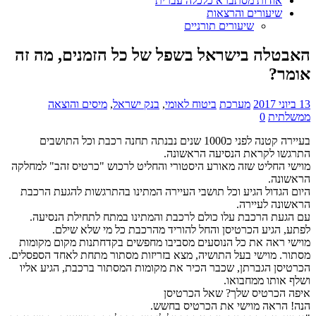
אודות מסתברא כלכלה עברית
שיעורים והרצאות
שיעורים תורניים
האבטלה בישראל בשפל של כל הזמנים, מה זה
אומר?
13 ביוני 2017
מערכת
ביטוח לאומי
,
בנק ישראל
,
מיסים והוצאה
ממשלתית
0
בעיירה קטנה לפני כ1000 שנים נבנתה תחנה רכבת וכל התושבים
התרגשו לקראת הנסיעה הראשונה.
מוישי החליט שזה מאורע היסטורי
והחליט לרכוש "כרטיס זהב" למחלקה
הראשונה.
היום הגדול הגיע וכל תושבי העיירה המתינו בהתרגשות להגעת הרכבת
הראשונה לעיירה.
עם הגעת הרכבת עלו כולם לרכבת והמתינו במתח לתחילת הנסיעה.
לפתע, הגיע הכרטיסן והחל להוריד מהרכבת כל מי שלא שילם.
מוישי ראה את כל הנוסעים מסביבו מחפשים בקדחתנות מקום מקומות
מסתור. מוישי בעל התושיה, מצא בזריזות מסתור מתחת לאחד הספסלים.
הכרטיסן הגברתן, שכבר הכיר את מקומות המסתור ברכבת, הגיע אליו
ושלף אותו ממחבואו.
איפה הכרטיס שלך? שאל הכרטיסן
הנה! הראה מוישי את הכרטיס בחשש.