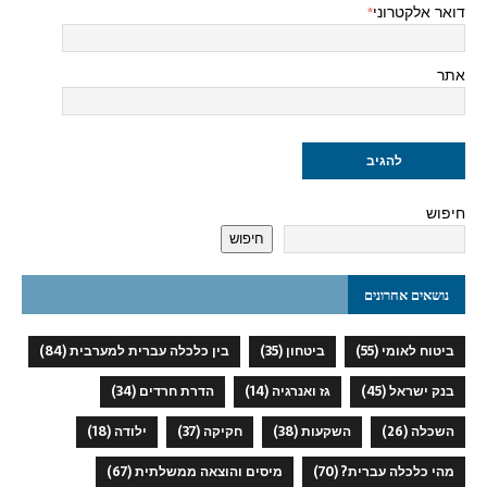
דואר אלקטרוני
*
אתר
חיפוש
חיפוש
נושאים אחרונים
ביטוח לאומי
(55)
ביטחון
(35)
בין כלכלה עברית למערבית
(84)
בנק ישראל
(45)
גז ואנרגיה
(14)
הדרת חרדים
(34)
השכלה
(26)
השקעות
(38)
חקיקה
(37)
ילודה
(18)
מהי כלכלה עברית?
(70)
מיסים והוצאה ממשלתית
(67)