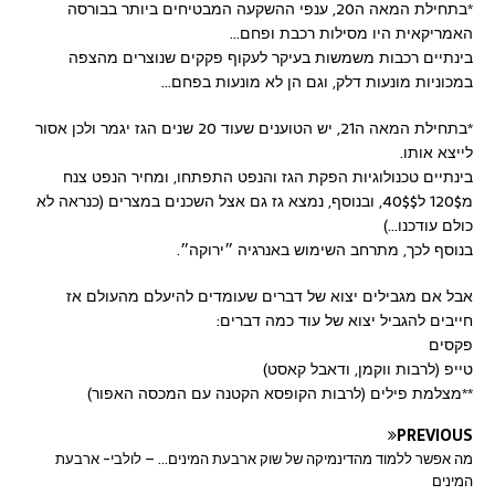
*בתחילת המאה ה20, ענפי ההשקעה המבטיחים ביותר בבורסה
האמריקאית היו מסילות רכבת ופחם…
בינתיים רכבות משמשות בעיקר לעקוף פקקים שנוצרים מהצפה
במכוניות מונעות דלק, וגם הן לא מונעות בפחם…
*בתחילת המאה ה21, יש הטוענים שעוד 20 שנים הגז יגמר ולכן אסור
לייצא אותו.
בינתיים טכנולוגיות הפקת הגז והנפט התפתחו, ומחיר הנפט צנח
מ120$ ל40$$, ובנוסף, נמצא גז גם אצל השכנים במצרים (כנראה לא
כולם עודכנו…)
בנוסף לכך, מתרחב השימוש באנרגיה ״ירוקה״.
אבל אם מגבילים יצוא של דברים שעומדים להיעלם מהעולם אז
חייבים להגביל יצוא של עוד כמה דברים:
פקסים
טייפ (לרבות ווקמן, ודאבל קאסט)
**מצלמת פילים (לרבות הקופסא הקטנה עם המכסה האפור)
PREVIOUS
מה אפשר ללמוד מהדינמיקה של שוק ארבעת המינים… – לולבי- ארבעת
המינים