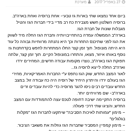
27 באפריל 2017
מערכת
ביום אחד נמצאו שתי בארות גז טבעי- אחת ברוסיה ואחת בארה"ב.
ברוסיה השלטון חשש מצבירת כח רב מדיי בידי חברות הגז והטיל
מגבלות שונות על חברת הגז.
בארה"ב הממשלה עמדה בהתחייבויותיה וחברת הגז החלה מיד לשווק
את הגז לפני שתיכנס התחרות וכך היא נהנתה מרווחיות גבוהה כל עוד
היא היתה מונופול. תוך זמן קצר החלו המתחרות לחפש בקדחתנות גז
נוסף באותו איזור, מצאו, והתחרו במונופול הקיים. תוך זמן קצר, עלתה
תפוקת הגז בארה"ב, נוצרו מקומות עבודה חדשים, המחירים ירדו
וארה"ב החלה לייצא לרוסיה גז…
לאור
המצב החדש, שוק הגז נתפס ע"י החברות האמריקאיות, מחירי
הגז בעולם ירדו והיתרון היחיד של רוסיה היה כח עבודה זול. במצב
החדש עובדים רבים ניסו להגר מרוסיה כדי להיות עובדים זרים
בארה"ב- שם מרוויחים יותר.
ברוסיה התקיימה ישיבה דחופה לטכס עצה להתמודדות עם המצב
החדש, והציגו שתי דרכי פעולה:
– מימון "עמותות לאיכות הסביבה" שיתקעו לחברות הגז "מקלות
בגלגלים"
– מימון קמפיין המסביר שחברות הגז גוזלות את משאבי הציבור.