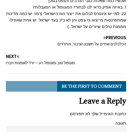
ועכשיו כמה שאלות לגבי הגז בים והנפט בגולן:
1. באיזה אפיק כדאי לנו לבחור? המונופול או המגבלות?
22. למי יש אינטרס לבלום את ייצור הגז הישראלי (רמז: יש כמה מדינות
שמתפרנסות מייצוא גז ונפט והן לא כ"כ בעד ישראל. יש אחת שאפילו
מממנת טילים שיורים על ישראל…)
PREVIOUS
הכלכלנים שחיים על חשבון הציבור, והחרדים
NEXT
מונופול טוב ומונופול רע – יורד לאומנות חברו
BE THE FIRST TO COMMENT
Leave a Reply
כתובת האימייל שלך לא תפורסם
תגובה