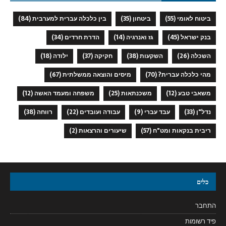
ביטוח לאומי
(55)
ביטחון
(35)
בין כלכלה עברית למערבית
(84)
בנק ישראל
(45)
גז ואנרגיה
(14)
הדרת חרדים
(34)
השכלה
(26)
השקעות
(38)
חקיקה
(37)
ילודה
(18)
מהי כלכלה עברית?
(70)
מיסים והוצאה ממשלתית
(67)
משאבי טבע
(12)
משכנתאות
(25)
משפחה ומעמד האשה
(12)
נדל"ן
(33)
עבד עברי
(9)
עבודה ועובדים
(22)
רווחה
(38)
ריבית בנקאות ומט"ח
(57)
שיעורים והרצאות
(2)
כלים
התחבר
פיד רשומות