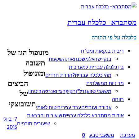
מסתברא- כלכלה עברית
כלכלה על פי התורה
ריבית בנקאות ומט"ח
מונופול הגז של
בנק ישראל
משכנתאות
השקעות
תשובה
בין כלכלה עברית למערבית
ומונופול
מהי כלכלה עברית?
הדרת חרדים
הביצים
מדיניות ממשלתית
משאבי טבע
נדל"ן
חקיקה
גז ואנרגיה
ביטחון
של
רווחה
תשובוצקי
עבודה ועובדים
עבד עברי
ביטוח לאומי
אודות מסתברא כלכלה עברית
שיעורים והרצאות
7 ביולי
שיעורים תורניים
2015
מערכת
משאבי טבע
0