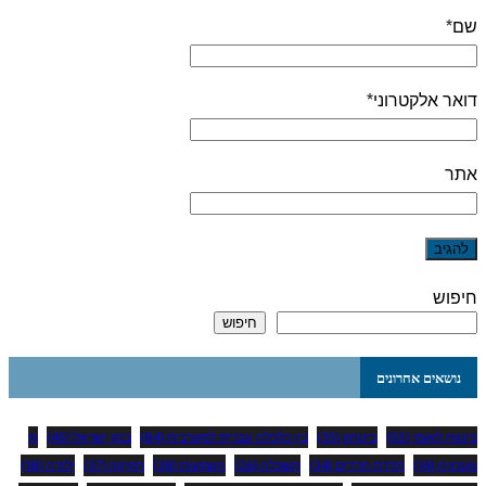
שם
*
דואר אלקטרוני
*
אתר
חיפוש
חיפוש
נושאים אחרונים
ביטוח לאומי
(55)
ביטחון
(35)
בין כלכלה עברית למערבית
(84)
בנק ישראל
(45)
גז
ואנרגיה
(14)
הדרת חרדים
(34)
השכלה
(26)
השקעות
(38)
חקיקה
(37)
ילודה
(18)