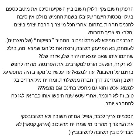
הרפתן תשובוצקי והלולן תשובוביץ השקיעו וסיכנו את מיטב כספם
בגילוי מכסות הייצור שקיבלו בשנות החמישים ולכן אין סיבה
להכניס תחרות בתחום, אחרי הכל מי צריך הרבה יצרני ביצים
וחלב? מי צריך תחרות?
הצרכנים ממילא לא מתלוננים כי המחיר ״בפיקוח״ (של היצרנים).
לעומתם, בא הפרענק תשובה, ורוצה את כל הגז שמצא. מה, בגלל
שחתמו איתו שאם ימצא זה יהיה שלו, אז זה שלו?
ולא רק זה, הוא גם הורס למקורבים, את הפרנסה. מה זה לחפש
בחינם על חשבונו? ועוד למצוא? עד עכשיו כל מקורב היה מחפש על
חשבון המדינה, דרך ח
ברה ממשלתית, ומרוויח מיליארדים בלי
למצוא. עכשיו הוא גם מחפש בחינם וגם מוצא???
טוב, זה לא חוכמה, אחרי ש60 שנה חיפשו אותו כבר אין לגז כח
להתחבא יותר.
הסכמים צריך לכבד, אפילו אם זה תשובה ולא תשובובסקי.
את הגז צריך מהר כי מי שמרוויח מהעיכוב (איראן, קטאר) לא
מבדילים בין תשובה לתשובוביץ:(