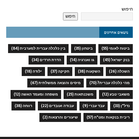
חיפוש
חיפוש
נושאים אחרונים
ביטוח לאומי
(55)
ביטחון
(35)
בין כלכלה עברית למערבית
(84)
בנק ישראל
(45)
גז ואנרגיה
(14)
הדרת חרדים
(34)
השכלה
(26)
השקעות
(38)
חקיקה
(37)
ילודה
(18)
מהי כלכלה עברית?
(70)
מיסים והוצאה ממשלתית
(67)
משאבי טבע
(12)
משכנתאות
(25)
משפחה ומעמד האשה
(12)
נדל"ן
(33)
עבד עברי
(9)
עבודה ועובדים
(22)
רווחה
(38)
ריבית בנקאות ומט"ח
(57)
שיעורים והרצאות
(2)