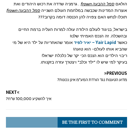
הולאם
סמל ההבעה ‏‎frown‎‏
. גרמניה שדדה את רכוש היהודים ואת
אוצרות המדינות שכבשה במלחמת העולם השנייה
סמל ההבעה ‏‎frown‎‏
תוכלו לנחש האם צפויה להן הכנסה דומה בקרוב???
בישראל, בניגוד לעולם הילודה עולה למרות העליה ברמת החיים
ובהשכלה. זה הנכס האמיתי שלנו!
כאשר
Yair Lapid – יאיר לפיד
אומר שהאחריות על ילד היא של מי
שהביא אותו לעולם- הוא טועה!
ריבוי הילדים הוא הנכס הכי יקר של כלכלת ישראל!
בעיקר למי שיש לו "ילד וכלב" ויצטרך עזרה בזקנותו.
PREVIOUS
מדוע הטענות נגד הורדת המע"מ אינן נכונות?
NEXT
איך להשקיע 100,000 ש"ח?
BE THE FIRST TO COMMENT