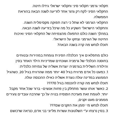
חקלאי גרמני חקלאי סיני וחקלאי ישראלי גידלו חיטה.
החקלאי הסיני לקח רק גרגר אחד לזריעה לשנה הבאה בהוראת
הממשלה.
החקלאי הגרמני לא שתל כי רצה תפוקה מקסימלית השנה.
והחקלאי הישראלי השקיע כל מה שיכל בזריעה לשנה הבאה.
במהלך השנה כולם התפעלו מהצמיחה של החקלאי הסיני ואיכות
החיטה של הגרמני וצחקו על הישראלי.
תוכלו לנחש מה קרה בשנה הבאה?
כולם מתפלאים איך הכלכלה הסינית צומחת במהירות ובטוחים
בחוסנה הכלכלי של גרמניה ושוכחים שמדיניות הילד האחד בסין
והילודה השלילית בגרמניה יוצרות אשליה של צמיחה כלכלית:
1. כמעט כל אדם מרוויח בגיל 40 יותר ממה שהרוויח בגיל 20. כשהגיל
הממוצע במדינה עולה נוצרת אשליה כאילו ההכנסה עולה.
תוכלו לנחש מה קורה להכנסה בגיל 70???
2. כאשר אותו עושר מתחלק בין פחות אנשים- ברור שכל אחד מקבל
יותר. לעומת זאת מערכת הפנסיה בנויה על כך שהרבה עובדים צעירים
מממנים מעט זקנים,
תוכלו לנחש מי יממן את הזקנים שם???
3. בסין נרצחו ע"י השלטונות עשרות מליוני בני אדם, כנראה שרכושם