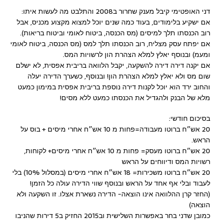
דני האופטימי קיבל מענק שחרור ב2008 והתלבט מה לעשות איתו:
אם ישקיע בלימודים, בעוד כמה שנים יוכל למצוא מקצוע מכניס, אבל
רוב הכנסתו תלך למיסים (מס הכנסה, ביטוח לאומי וביטוח בריאות).
אם יפתח עסק מצליח, רוב הכנסתו תלך למס (מס הכנסה, ביטוח לאומי
ומעמ) ובנוסף יאלץ למלא הצהרת הון לרשויות המס.
אם יקנה דירה דירה להשקעה, יקבל הלוואה בריבית אפסית, לא ישלם
שום מס ולא יאלץ למלא הצהרת הון! ובנוסף, כשערך הדירה יעלה
והחוב ירד הוא יוכל לקנות דירה נוספת בריבית אפסית במי
מון כמעט
מלא של הבנק ולהגדיל את הכנסתו כמעט ללא מסים!
בסיכום חודשי:
20 אש״ח ברוטו מעבודה=פחות מ 10 אש״ח אחרי מיסים + בוס על
הראש.
20 אש״ח ברוטו מעסק= פחות מ 10 אש״ח אחרי מיסים+ לקוחות,
רשויות המס ודיווחים על הראש
20 אש״ח ברוטו משכירות= 18 אש״ח אחרי מיסים (במסלול 10%) בלי
לעבוד ובלי אף אחד על הראש ובנוסף שווי הדירה עולה כל הזמן!
(החזר קרן ההלוואה אינו הוצאה- הדירה נשארת אצלו. זו השקעה ולא
הוצאה)
כמובן שדני בחר באפשרות השלישית וב2015 החזיק ב5 דירות שהניבו