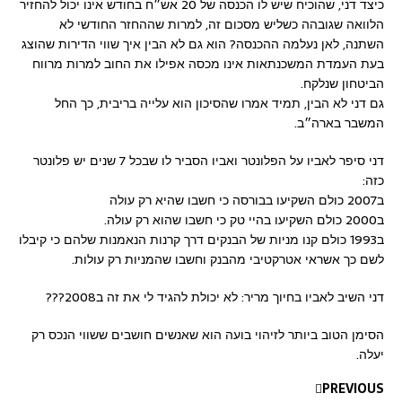
כיצד דני, שהוכיח שיש לו הכנסה של 20 אש״ח בחודש אינו יכול להחזיר
הלוואה שגובהה כשליש מסכום זה, למרות שההחזר החודשי לא
השתנה, לאן נעלמה ההכנסה? הוא גם לא הבין איך שווי הדירות שהוצג
בעת העמדת המשכנתאות אינו מכסה אפילו את החוב למרות מרווח
הביטחון שנלקח.
גם דני לא הבין, תמיד אמרו שהסיכון הוא עלייה בריבית, כך החל
המשבר בארה״ב.
דני סיפר לאביו על הפלונטר ואביו הסביר לו שבכל 7 שנים יש פלונטר
כזה:
ב2007 כולם השקיעו בבורסה כי חשבו שהיא רק עולה
ב2000 כולם השקיעו בהיי טק כי חשבו שהוא רק עולה.
ב1993 כולם קנו מניות של הבנקים דרך קרנות הנאמנות שלהם כי קיבלו
לשם כך אשראי אטרקטיבי מהבנק וחשבו שהמניות רק עולות.
דני השיב לאביו בחיוך מריר: לא יכולת להגיד לי את זה ב2008???
הסימן הטוב ביותר לזיהוי בועה הוא שאנשים חושבים ששווי הנכס רק
יעלה.
PREVIOUS