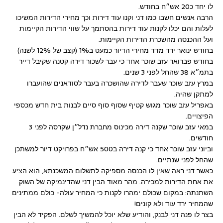
לו יחד כ20 אש״ח בחודש.
הרבה אנשים חשבו כמו דני וקנו עוד דירות וכך מחירי הדירות המשיכו
לעלות והם יכלו לקנות עוד דירות בהסתמך על שווי הדירות הקיימות
ועל ההכנסה מהשכרת הדירות הקיימות.
בחודש ינואר ירד מדד מחירי הדיור כמעט ב1% (קצב של 12% לשנה)
בחודש פברואר עזב שוכר אחד כי עבר לשכור דירה קטנה שקיבל דייר
בתמ״א 38 שהחל לפני 3 שנים.
במרץ עזב שוכר שעבר לדירה שהושכרה בעבר לסודאנים שהועברו
למתקן שהיה.
באפריל עזב שוכר מגוש קטיף שסוף סוף סיים לבנות בית חדש מכספי
הפיצויים.
במאי עזב שוכר שקנה דירה מכינוס מחברת נדל״ן שקרסה לפני 3
חודשים.
וביוני עזב שוכר אחד כי קנה דירה ב500 אש״ח בפרויקט דיור למשתכן
שהחל לפני שנתיים.
כאשר דני ראה שאין לו הכנסה מספיקה לתשלום המשכנתא, הוא הציע
את אחת הדירות למכירה. מהר מאוד הבין דני שהדינמיקה של השוק
השתנתה: במקום שכולם ימהרו לקנות כי המחיר עולה- כולם ממתינים
שהמחיר ירד עוד ולא קונים!
בצר לו פנה דני לבנק, והודיע שלא יוכל להמשיך לשלם. הפקיד לא הבין