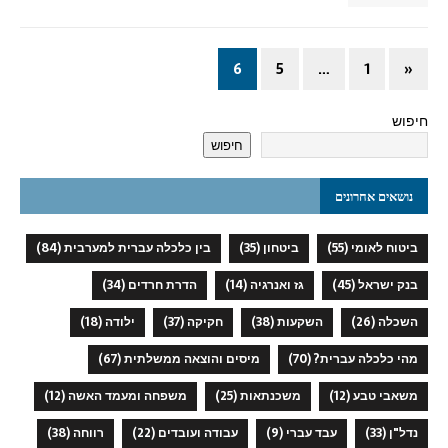
6
5
…
1
«
חיפוש
חיפוש
נושאים אחרונים
ביטוח לאומי
(55)
ביטחון
(35)
בין כלכלה עברית למערבית
(84)
בנק ישראל
(45)
גז ואנרגיה
(14)
הדרת חרדים
(34)
השכלה
(26)
השקעות
(38)
חקיקה
(37)
ילודה
(18)
מהי כלכלה עברית?
(70)
מיסים והוצאה ממשלתית
(67)
משאבי טבע
(12)
משכנתאות
(25)
משפחה ומעמד האשה
(12)
נדל"ן
(33)
עבד עברי
(9)
עבודה ועובדים
(22)
רווחה
(38)