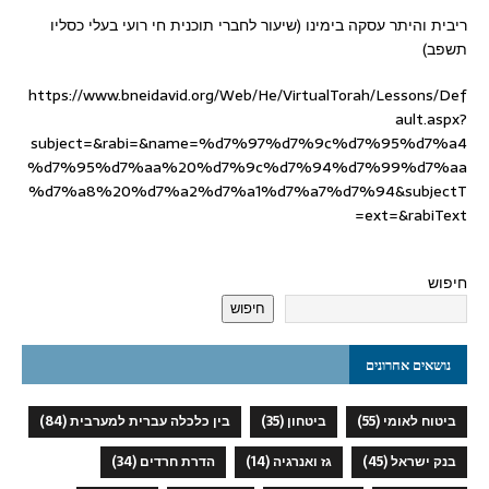
ריבית והיתר עסקה בימינו (שיעור לחברי תוכנית חי רועי בעלי כסליו
תשפב)
https://www.bneidavid.org/Web/He/VirtualTorah/Lessons/Def
ault.aspx?
subject=&rabi=&name=%d7%97%d7%9c%d7%95%d7%a4
%d7%95%d7%aa%20%d7%9c%d7%94%d7%99%d7%aa
%d7%a8%20%d7%a2%d7%a1%d7%a7%d7%94&subjectT
ext=&rabiText=
חיפוש
חיפוש
נושאים אחרונים
ביטוח לאומי
(55)
ביטחון
(35)
בין כלכלה עברית למערבית
(84)
בנק ישראל
(45)
גז ואנרגיה
(14)
הדרת חרדים
(34)