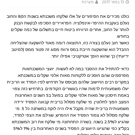
13 במאי 2017
מערכת
כולנו מכירים את הסיפורים על אלו שלקחו משכנתא בשנות ה80 והחוב
נעלם בעקבות ההיפר-אינפלציה. הפראיירים הסכימו לבקשת הבנק
לוותר על החוב, אחרים הרוויחו ביטוח חיים בתשלום של כמה שקלים
בחודש.
כאשר חוב נעלם בצורה כזו, התוצאה דומה מאוד להשקעה שהצליחה.
ההבדל הוא שהשקעה חייבת במס ורווח מסוג זה פטור ממס (למיטב
ידיעתי) כך שהוא הופך אטרקטיבי אפילו יותר.
כדאי להתחיל את ההסבר במה לא לעשות. יועצי המשכנתאות
מפרסמים שהם חוסכים ללקוחות מאות אלפי שקלים במשכנתא.
במקרים רבים החישוב שלהם מבוסס על תרחיש לפיו המדד או הריבית
יעלו משמעותית לרמות שהיו בעשורים הקודמים. בתרחיש כזה צפוי
באמת חיסכון של מאות אלפי שקלים. בפועל ב5 השנים האחרונות
המצב הפוך לחלוטין. מי שלקח מסלול בריבית קבועה הפסיד ירידה
משמעותית בריבית שהיה מקבל אילו היה לוקח במשתנה כל 5. מי
שלקח מסלול לא צמוד הפסיד את ההפרש, שגילם את הצפי למדד,
שהגיע ל2.5% בשנה. בשורה התחתונה מי שלקח את רוב המשכנתא
בקל"צ כפי שהציעו היועצים, הפסיד בשנים האחרונות בין 1% ל5%
בכל שנה. עשרות אלפי שקלים.