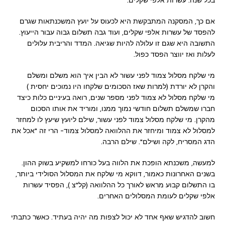
אם כך, המסקנה המתבקשת היא לכעוס על יועץ המשכנתאות שגרם
להפסד של עשרות אלפי שקלים, ועוד גבה תשלום גבוה עבור הייעוץ.
התשובה היא שגם זו עלולה להיות שגיאה. המדד והריבית עלולים
לעלות ואז יווצר הפסד כפול.
מי שלקח מסלול צמוד לפני עשור לא הבין איך הוא משלם ומשלם
והקרן לא יורדת (למרות שאז הסכומים שלקחו היו נמוכים יחסית )
מי שלקח מסלול לא צמוד לפני מספר שנים, רואה בעיניים כלות כיצד
חברו שמשלם תשלום חודשי נמוך ממנו, ומוריד את אותו הסכום
מהקרן. מי שלקח מסלול צמוד לפני עשור, שילם ליועץ שיעץ לו למחזר
למסלול לא צמוד ומיחזר את ההלוואה למסלול צמוד- הרי זה "אכל את
הדג המסריח, לקה ושילם". שילם הרבה.
למעשה, משכנתא הופכת את הלווה בעל כורחו למשקיע בשוק ההון.
בשנים האחרונות כאמור, דווקא מי שלקח את המסלול הסולידי ביותר,
בו התשלום קבוע מראש לאורך כל ההלוואה (קל"צ ), הפסיד עשרות
אלפי שקלים לעומת המסלולים האחרים.
חשוב להדגיש שאף אחד לא יכול לצפות מה יהיה בעתיד. כאשר כתבתי