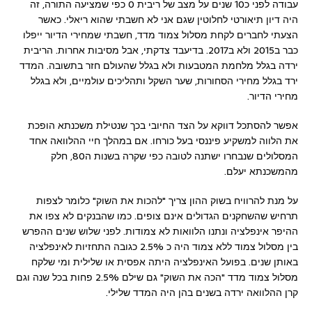
עבודה לפני כ10 שנים על מצב של ריבית 0 כפי שמציעה התורה, זה
היה דיון תיאורטי לחלוטין שגם אני לא חשבתי שהוא ריאלי. כאשר
הצעתי לחברים לקחת מסלול צמוד מדד, חשבתי שמחירי הדיור ייפלו
כבר ב2015 ולא ב2017. בדיעבד צדקתי, אבל מסיבות אחרות. הריבית
ירדה בגלל מלחמת המטבעות ולא בגלל שהעולם חזר בתשובה. המדד
ירד בגלל מחירי הסחורות, שער השקל ותהליכים עולמיים, ולא בגלל
מחירי הדיור.
אפשר להסתכל דווקא על הצד החיובי בכך שנטילת משכנתא הופכת
את הלווה למשקיע פיננסי בעל כורחו. אם במהלך חיי ההלוואה אחד
המסלולים שנבחרו ישתנה לטובה כפי שקרה בשנות ה80, חלק
מהמשכנתא יעלם.
על מנת להרוויח בשוק ההון צריך "להכות את השוק" כלומר לצפות
תרחיש שהשחקנים הגדולים אינם צופים. כמו שהבנקים לא צפו את
ההיפר אינפלציה ונתנו הלוואות לא צמודות. לפני שלוש שנים ההפרש
בין מסלול צמוד ללא צמוד היה כ 2.5% כגובה התחזיות לאינפלציה
באותן שנים. בפועל האינפלציה היתה אפסית או שלילית ומי שלקח
מסלול צמוד מדד "הכה את השוק" גם שילם 2.5% פחות בכל שנה וגם
קרן ההלוואה ירדה בשנים בהן היה המדד שלילי.