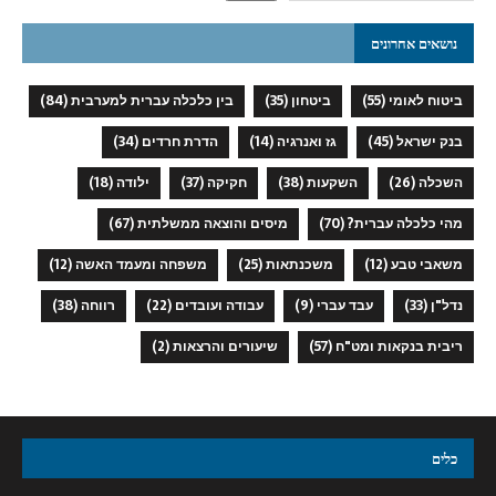
נושאים אחרונים
ביטוח לאומי
(55)
ביטחון
(35)
בין כלכלה עברית למערבית
(84)
בנק ישראל
(45)
גז ואנרגיה
(14)
הדרת חרדים
(34)
השכלה
(26)
השקעות
(38)
חקיקה
(37)
ילודה
(18)
מהי כלכלה עברית?
(70)
מיסים והוצאה ממשלתית
(67)
משאבי טבע
(12)
משכנתאות
(25)
משפחה ומעמד האשה
(12)
נדל"ן
(33)
עבד עברי
(9)
עבודה ועובדים
(22)
רווחה
(38)
ריבית בנקאות ומט"ח
(57)
שיעורים והרצאות
(2)
כלים